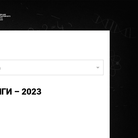
а
И – 2023