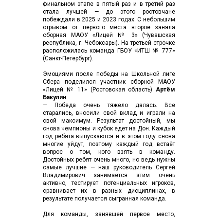
финальном этапе в пятый раз и в третий раз
стала лучшей — до этого ростовчане
побеждали в 2025 и 2023 годах. С небольшим
отрывом от первого места второе заняла
сборная МАОУ «Лицей № 3» (Чувашская
республика, г. Чебоксары). На третьей строчке
расположилась команда ГБОУ «ИТШ № 777»
(Санкт-Петербург).
Эмоциями после победы на Школьной лиге
Сбера поделился участник сборной МАОУ
«Лицей № 11» (Ростовская область)
Артём
Бакулин
:
— Победа очень тяжело далась. Все
старались, вносили свой вклад и играли на
свой максимум. Результат достойный, мы
снова чемпионы и кубок едет на Дон. Каждый
год ребята выпускаются и в этом году снова
многие уйдут, поэтому каждый год встаёт
вопрос о том, кого взять в команду.
Достойных ребят очень много, но ведь нужны
самые лучшие — наш руководитель Сергей
Владимирович занимается этим очень
активно, тестирует потенциальных игроков,
сравнивает их в разных дисциплинах, в
результате получается сыгранная команда.
Для команды, занявшей первое место,