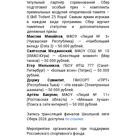
титульный партнёр соревнований Сбер
подготовил особый приз — комплекты
премиальных модулей оперативной памяти –
G.Skill Trident Z5 Royal. Самым ярким игрокам
в каждом виде программы Сбер вручил
памятные статуэтки и дополнительные
денежные призы:
Максим Михайлов
, МАОУ «Лицей № 3»
(Чувашская Республика) — «Наибольший
вклад» (Dota 2) — 50 000 рублей;
Святослав Медвинский
, МАОУ СОШ № 10
(ХМАО-Югра) — «Блестящий момент» (Мир
танков) — 50 000 рублей;
Егор Мельников
, ГБОУ ИТШ 777 (Санкт-
Петербург) — «Больше всех» (Тетрис) — 50 000
рублей;
Доржу Сувакпит
, ГАНООРТ «ГЛРТ»
(Республика Тыва) — «Не зевай» (Электронные
шахматы) — 50 000 рублей;
Артём Бакулин
, МАОУ «Лицей № 11»
(Ростовская область) — «Меньше лучше»
(Поиск в сети интернет) — 50 000 рублей.
Запись трансляций финалов Школьной лиги
Сбера 2026 доступна
по ссылке
.
Мероприятие организовано при поддержке
Российского спортивного фонда.