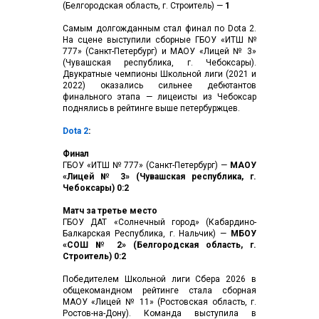
(Белгородская область, г. Строитель) —
1
Самым долгожданным стал финал по Dota 2.
На сцене выступили сборные ГБОУ «ИТШ №
777» (Санкт-Петербург) и МАОУ «Лицей № 3»
(Чувашская республика, г. Чебоксары).
Двукратные чемпионы Школьной лиги (2021 и
2022) оказались сильнее дебютантов
финального этапа — лицеисты из Чебоксар
поднялись в рейтинге выше петербуржцев.
Dota 2
:
Финал
ГБОУ «ИТШ № 777» (Санкт-Петербург) —
МАОУ
«Лицей № 3» (Чувашская республика, г.
Чебоксары) 0:2
Матч за третье место
ГБОУ ДАТ «Солнечный город» (Кабардино-
Балкарская Республика, г. Нальчик) —
МБОУ
«СОШ № 2» (Белгородская область, г.
Строитель) 0:2
Победителем Школьной лиги Сбера 2026 в
общекомандном рейтинге стала сборная
МАОУ «Лицей № 11» (Ростовская область, г.
Ростов-на-Дону). Команда выступила в