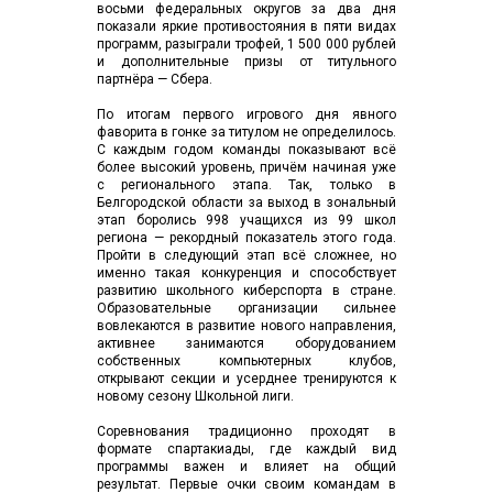
восьми федеральных округов за два дня
показали яркие противостояния в пяти видах
программ, разыграли трофей, 1 500 000 рублей
и дополнительные призы от титульного
партнёра — Сбера.
По итогам первого игрового дня явного
фаворита в гонке за титулом не определилось.
С каждым годом команды показывают всё
более высокий уровень, причём начиная уже
с регионального этапа. Так, только в
Белгородской области за выход в зональный
этап боролись 998 учащихся из 99 школ
региона — рекордный показатель этого года.
Пройти в следующий этап всё сложнее, но
именно такая конкуренция и способствует
развитию школьного киберспорта в стране.
Образовательные организации сильнее
вовлекаются в развитие нового направления,
активнее занимаются оборудованием
собственных компьютерных клубов,
открывают секции и усерднее тренируются к
новому сезону Школьной лиги.
Соревнования традиционно проходят в
формате спартакиады, где каждый вид
программы важен и влияет на общий
результат. Первые очки своим командам в