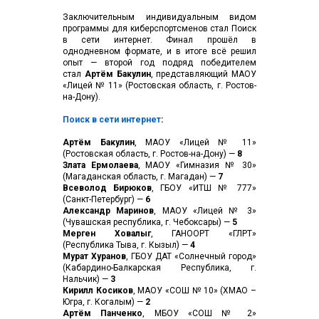
Заключительным индивидуальным видом
программы для киберспортсменов стал Поиск
в сети интернет. Финал прошёл в
однодневном формате, и в итоге всё решил
опыт — второй год подряд победителем
стал
Артём Бакулин
, представляющий МАОУ
«Лицей № 11» (Ростовская область, г. Ростов-
на-Дону).
Поиск в сети интернет
:
Артём Бакулин
, МАОУ «Лицей № 11»
(Ростовская область, г. Ростов-на-Дону) —
8
Злата Ермолаева
, МАОУ «Гимназия № 30»
(Магаданская область, г. Магадан) —
7
Всеволод Бирюков
, ГБОУ «ИТШ № 777»
(Санкт-Петербург) —
6
Александр Маринов
, МАОУ «Лицей № 3»
(Чувашская республика, г. Чебоксары) —
5
Мерген Ховалыг
, ГАНООРТ «ГЛРТ»
(Республика Тыва, г. Кызыл) —
4
Мурат Хуранов
, ГБОУ ДАТ «Солнечный город»
(Кабардино-Балкарская Республика, г.
Нальчик) —
3
Кирилл Косиков
, МАОУ «СОШ № 10» (ХМАО –
Югра, г. Когалым) —
2
Артём Панченко
, МБОУ «СОШ № 2»