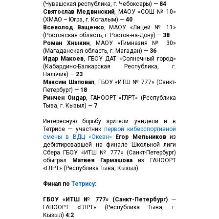
(Чувашская республика, г. Чебоксары) —
84
Святослав Медвинский
, МАОУ «СОШ № 10»
(ХМАО – Югра, г. Когалым) —
40
Всеволод Ващенко
, МАОУ «Лицей № 11»
(Ростовская область, г. Ростов-на-Дону) —
38
Роман Хныкин
, МАОУ «Гимназия № 30»
(Магаданская область, г. Магадан) —
36
Идар Макоев
, ГБОУ ДАТ «Солнечный город»
(Кабардино-Балкарская Республика, г.
Нальчик) —
23
Максим Шаповал
, ГБОУ «ИТШ № 777» (Санкт-
Петербург) —
18
Ринчен Ондар
, ГАНООРТ «ГЛРТ» (Республика
Тыва, г. Кызыл) —
7
Интересную борьбу зрители увидели и в
Тетрисе — участник
первой киберспортивной
смены в ВДЦ «Океан»
Егор Мельников
из
дебютировавшей на финале Школьной лиги
Сбера ГБОУ «ИТШ № 777» (Санкт-Петербург)
обыграл
Матвея Гармашова
из ГАНООРТ
«ГЛРТ» (Республика Тыва, Кызыл).
Финал по
Тетрису
:
ГБОУ «ИТШ № 777» (Санкт-Петербург)
—
ГАНООРТ «ГЛРТ» (Республика Тыва, г.
Кызыл)
4:2