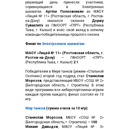
решающий день принесли участники,
соревнующиеся в Электронных
шахматах.
Артём Полковникян
из МАОУ
«Лицей № 11» (Ростовская область, г. Ростов-
на-Дону) оказался сильнее
Доржу
Сувакпита
из ГАНООРТ «ГЛРТ» (Республика
Тыва, г. Кызыл) и внёс свой вклад в копилку
команды-победительницы прошлого сезона.
Финал по
Электронным шахматам
:
МАОУ «Лицей № 11» (Ростовская область, г.
Ростов-на-Дону)
— ГАНООРТ «ГЛРТ»
(Республика Тыва, г. Кызыл)
2:1
Победителем в Мире танков (режим «Стальной
Охотник») второй год подряд стал
Станислав
Морозов
, представляющий МБОУ «СОШ № 2»
(Белгородская область, г. Строитель). В этом
виде программы все киберспортсмены играли
каждый против каждого, финал состоял из 10
игр.
Мир танков
(сумма очков за 10 игр):
Станислав Морозов
, МБОУ «СОШ № 2»
(Белгородская область, г. Строитель) —
100
Михаил Давыдов
, МАОУ «Лицей № 3»