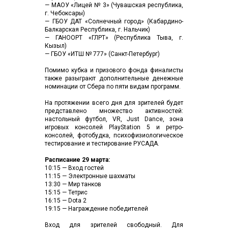
— МАОУ «Лицей № 3» (Чувашская республика,
г. Чебоксары)
— ГБОУ ДАТ «Солнечный город» (Кабардино-
Балкарская Республика, г. Нальчик)
— ГАНООРТ «ГЛРТ» (Республика Тыва, г.
Кызыл)
— ГБОУ «ИТШ № 777» (Санкт-Петербург)
Помимо кубка и призового фонда финалисты
также разыграют дополнительные денежные
номинации от Сбера по пяти видам программ.
На протяжении всего дня для зрителей будет
представлено множество активностей:
настольный футбол, VR, Just Dance, зона
игровых консолей PlayStation 5 и ретро-
консолей, фотобудка, психофизиологическое
тестирование и тестирование РУСАДА.
Расписание 29 марта:
10:15 — Вход гостей
11:15 — Электронные шахматы
13:30 — Мир танков
15:15 — Тетрис
16:15 — Dota 2
19:15 — Награждение победителей
Вход для зрителей свободный. Для