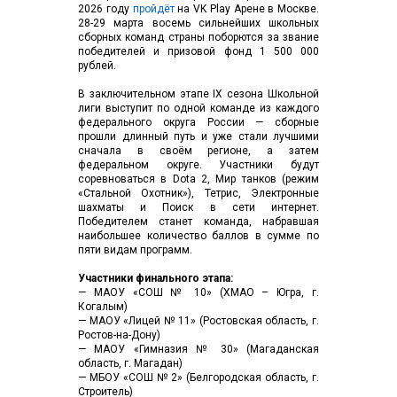
2026 году
пройдёт
на VK Play Арене в Москве.
28-29 марта восемь сильнейших школьных
сборных команд страны поборются за звание
победителей и призовой фонд 1 500 000
рублей.
В заключительном этапе IX сезона Школьной
лиги выступит по одной команде из каждого
федерального округа России — сборные
прошли длинный путь и уже стали лучшими
сначала в своём регионе, а затем
федеральном округе. Участники будут
соревноваться в Dota 2, Мир танков (режим
«Стальной Охотник»), Тетрис, Электронные
шахматы и Поиск в сети интернет.
Победителем станет команда, набравшая
наибольшее количество баллов в сумме по
пяти видам программ.
Участники финального этапа:
— МАОУ «СОШ № 10» (ХМАО – Югра, г.
Когалым)
— МАОУ «Лицей № 11» (Ростовская область, г.
Ростов-на-Дону)
— МАОУ «Гимназия № 30» (Магаданская
область, г. Магадан)
— МБОУ «СОШ № 2» (Белгородская область, г.
Строитель)