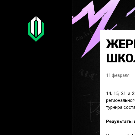
ЖЕР
ШКО
11 февраля
14, 15, 21 и
региональног
турнира соста
Результаты 